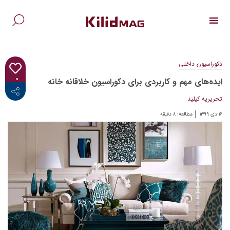
Ski
t
conten
جس
برا
دکوراسیون داخلی
۰
ایده‌های مهم و کاربردی برای دکوراسیون خلاقانه خانه
<i class="fab fa-facebook-f"></i>
تحریریه کیلید
۱۶ دی ۱۳۹۹
مطالعه:
۸
دقیقه