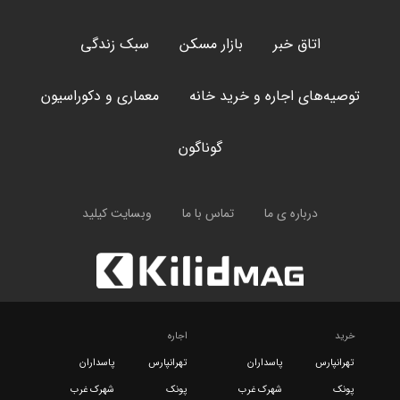
اتاق خبر
بازار مسکن
سبک زندگی
توصیه‌های اجاره و خرید خانه
معماری و دکوراسیون
گوناگون
درباره ی ما
تماس با ما
وبسایت کیلید
خرید
اجاره
تهرانپارس
پاسداران
تهرانپارس
پاسداران
پونک
شهرک غرب
پونک
شهرک غرب