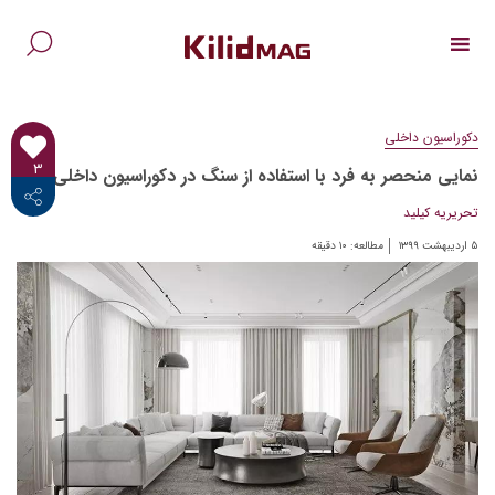
Ski
t
conten
جس
برا
دکوراسیون داخلی
۳
نمایی منحصر به فرد با استفاده از سنگ در دکوراسیون داخلی
<i class="fab fa-facebook-f"></i>
تحریریه کیلید
۵ اردیبهشت ۱۳۹۹
مطالعه:
۱۰
دقیقه