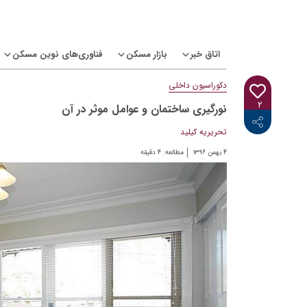
Ski
t
conten
اتاق خبر
بازار مسکن
فناوری‌های نوین مسکن
دکوراسیون داخلی
۲
نورگیری ساختمان و عوامل موثر در آن
<i class="icon-linkedin"></i>
<i class="icon-telegram-plane"></i>
<i class="icon-twitter"></i>
<i class="fab fa-facebook-f"></i>
تحریریه کیلید
۴ بهمن ۱۳۹۶
مطالعه:
۴
دقیقه