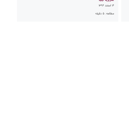
تحریریه کیلید
۱۶ اسفند ۱۳۹۶
مطالعه:
۵
دقیقه