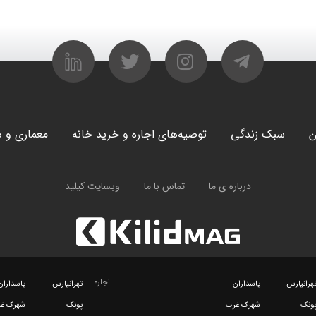
ن
سبک زندگی
توصیه‌های اجاره و خرید خانه
معماری و د
درباره ی ما
تماس با ما
وبسایت کیلید
اجاره
هرانپارس
پاسداران
تهرانپارس
پاسداران
ونک
شهرک غرب
پونک
شهرک غ