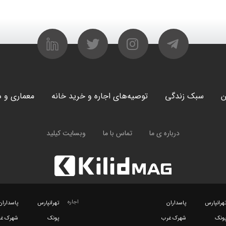
ن
سبک زندگی
توصیه‌های اجاره و خرید خانه
معماری و د
درباره ی ما
تماس با ما
وبسایت کیلید
اجاره
هرانپارس
پاسداران
تهرانپارس
پاسداران
ونک
شهرک غرب
پونک
شهرک غ