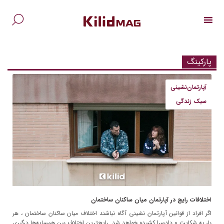
Ski
t
conten
جس
برا
پارکینگ
آپارتمان‌نشینی
سبک زندگی
اختلافات رایج در آپارتمان میان ساکنان ساختمان
اگر افراد از قوانین آپارتمان نشینی آگاه نباشند اختلاف میان ساکنان ساختمان ، هر
بار به شکایت و دادسرا کشیده خواهد شد. رایج‌ترین اختلاف بین همسایه‌ها درگیری