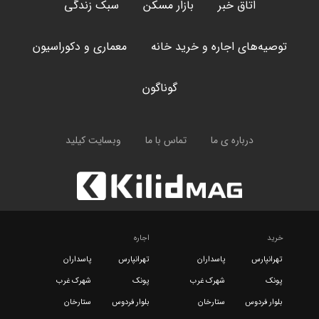
اتاق خبر
بازار مسکن
سبک زندگی
توصیه‌های اجاره و خرید خانه
معماری و دکوراسیون
گوناگون
درباره ی ما
تماس با ما
وبسایت کیلید
خرید
اجاره
تهرانپارس
پاسداران
تهرانپارس
پاسداران
پونک
شهرک غرب
پونک
شهرک غرب
بلوار فردوس
ستارخان
بلوار فردوس
ستارخان