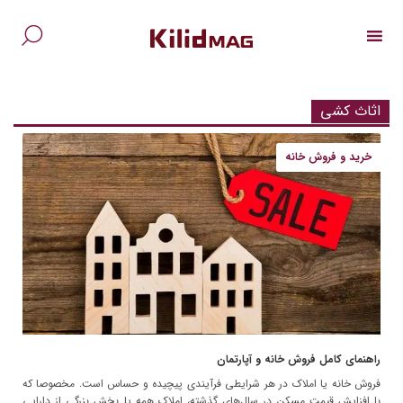
Ski
t
conten
جس
برا
اثاث کشی
خرید و فروش خانه
راهنمای کامل فروش خانه و آپارتمان
فروش خانه یا املاک در هر شرایطی فرآیندی پیچیده و حساس است. مخصوصا که
با افزایش قیمت مسکن در سال‌های گذشته، املاک همه یا بخش بزرگی از دارایی