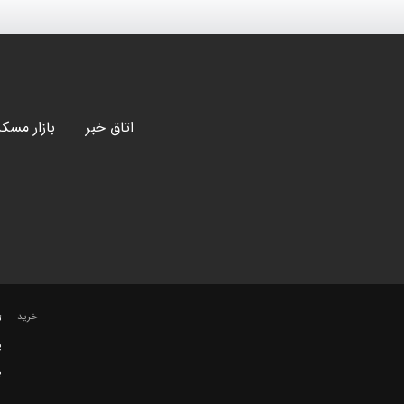
اتاق خبر
بازار مسک
خرید
ت
پ
ب
س