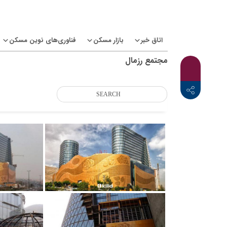
Ski
t
conten
اتاق خبر
بازار مسکن
فناوری‌های نوین مسکن
مجتمع رزمال
book
tter
<i class="icon-linkedin"></i>
<i class="icon-telegram-plane"></i>
<i class="icon-twitter"></i>
<i class="fab fa-facebook-f"></i>
X
SEARCH