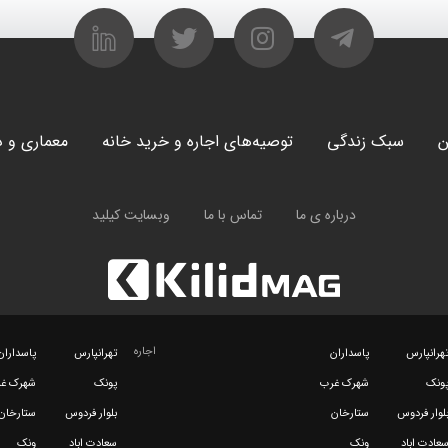
ن
سبک زندگی
توصیه‌های اجاره و خرید خانه
معماری و د
درباره ی ما
تماس با ما
وبسایت کیلید
اجاره
هرانپارس
پاسداران
تهرانپارس
پاسداران
ونک
شهرک غرب
پونک
شهرک غ
لوار فردوس
ستارخان
بلوار فردوس
ستارخان
عادت اباد
ونک
سعادت اباد
ونک