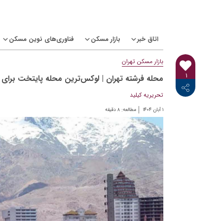
Ski
t
conten
اتاق خبر
بازار مسکن
فناوری‌های نوین مسکن
بازار مسکن تهران
۱
محله فرشته تهران | لوکس‌ترین محله پایتخت برای خ
<i class="icon-linkedin"></i>
<i class="icon-telegram-plane"></i>
<i class="icon-twitter"></i>
<i class="fab fa-facebook-f"></i>
تحریریه کیلید
۱ آبان ۱۴۰۴
مطالعه:
۸
دقیقه