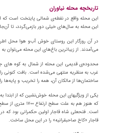
تاریخچه محله نیاوران
این محله واقع در نقطه‌ی شمالی پایتخت است که ا
این محله به سال‌های خیلی دور بازمی‌گردد، تا آن‌جا 
در آن روزگار این روستای خوش آب‌و هوا محل اطر
می‌آﻣﺪﻧﺪ. از زیباترین باغ‌های این محله می‌توان به 
ﻣﺤﺪوده‌ی ﻗﺪﻳمی اﻳﻦ ﻣﺤﻠﻪ از ﺷﻤﺎل ﺑﻪ ﻛﻮه ﻫﺎی ﺟﻤﺎل
ﻏﺮب ﺑﻪ ﻣﻨﻈﺮﻳﻪ منتهی می‌ﺷﺪه اﺳﺖ. بافت کنونی را م
ساختمان‌ها از مالکان آن، همه را تخریب و پایه‌ها را ب
یکی از ویژگی‎های این محله خوش‌نشین که از 
که هنوز هم به علت س
است. فتحعلی شاه قاجار اولین حکمرانی بود که در ای
قاجار «کاخ صاحبقرانیه» را در این محل ساخت.