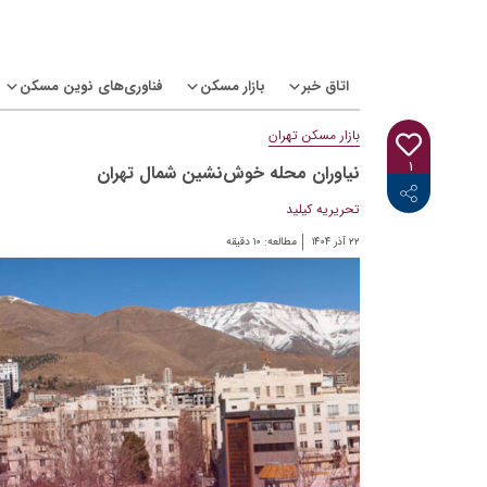
Ski
t
conten
اتاق خبر
بازار مسکن
فناوری‌های نوین مسکن
بازار مسکن تهران
۱
نیاوران محله خوش‌نشین شمال تهران
<i class="icon-linkedin"></i>
<i class="icon-telegram-plane"></i>
<i class="icon-twitter"></i>
<i class="fab fa-facebook-f"></i>
تحریریه کیلید
۲۲ آذر ۱۴۰۴
مطالعه:
۱۰
دقیقه