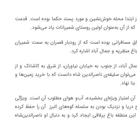
ز ابتدا محله خوش‌نشین و مورد پسند حکما بوده است. قدمت
که از آن به‌عنوان اولین روستای شمیرانات یاد می‌شود.
اق مسافرانی بوده است ﻛﻪ از رودﺑﺎر ﻗﺼﺮان ﺑﻪ ﺳﻤﺖ ﺷﻤﻴﺮان
ﺑﺎغ ﻣﻨﻈﺮﻳﻪ و ﺟﻤﺎل آﺑﺎد اشاره کرد.
 آﺑﺎد، از ﺟﻨﻮب ﺑﻪ ﺧﻴﺎﺑﺎن ﻧﻴﺎوران، از ﺷﺮق ﺑﻪ ﻛﺎﺷﺎﻧک و از
ی‌توان سلیقه‌ی ناصرالدین شاه دانست که با خرید زمین‌ها و
نا نهاد.
ابتدا به آن امتیاز ویژه‌ای بخشیده، آب‌و هوای مطلوب آن است. ویژگی
طح ارتفاع ۱۷۰۰ متری از سطح دریا و نزدیک بودن به سلسله کوه‌های البرز آن را حفظ کرده
ن منطقه باغ ییلاقی ایجاد کرد و به دنبال او ناصرالدین‌شاه