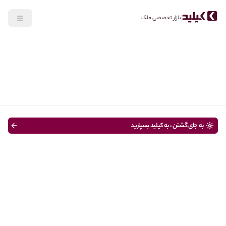
بازار تخصصی ملک
جستجو
خرید
نوع ملک
قیمت
متراژ
سن ساختمان
به جای گشتن ، به کیلید بسپارید