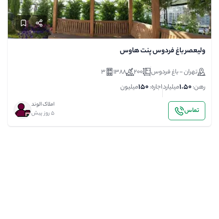
ولیعصر باغ فردوس پنت هاوس
تهران - باغ فردوس
200
1388
3
150
1.50
رهن:
میلیارد
اجاره:
میلیون
املاک الوند
تماس
5 روز پیش