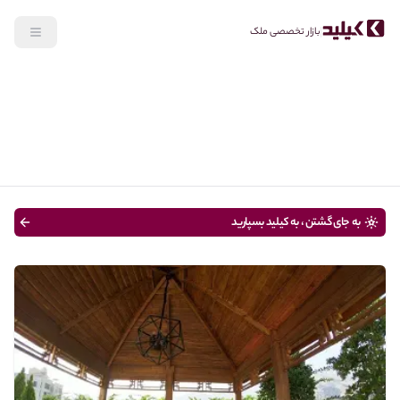
بازار تخصصی ملک
جستجو
رهن، اجاره
نوع ملک
قیمت
متراژ
سن ساختمان
به جای گشتن ، به کیلید بسپارید