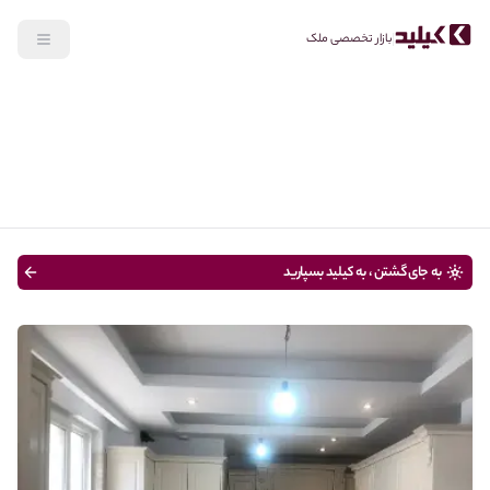
بازار تخصصی ملک
جستجو
خرید
نوع ملک
قیمت
تا 100 متر
سن ساختمان
به جای گشتن ، به کیلید بسپارید