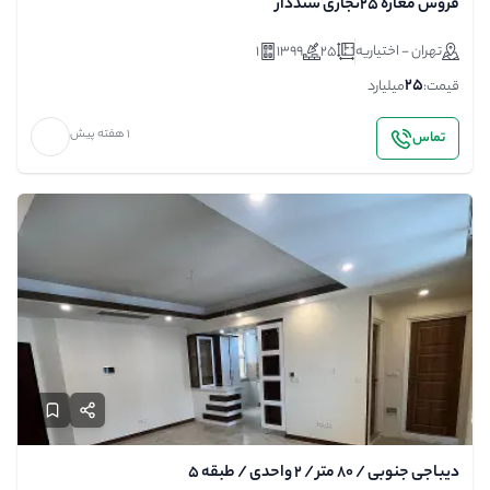
فروش مغازه ۲۵تجاری سنددار
تهران - اختیاریه
25
1399
1
25
قیمت:
میلیارد
1 هفته پیش
تماس
دیباجی جنوبی / ۸۰ متر / ۲ واحدی / طبقه ۵