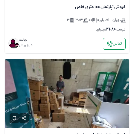
فروش آپارتمان ۱۰۰ متری خاص
تهران - اختیاریه
100
1383
3
41.80
قیمت:
میلیارد
نهایت
تماس
6 روز پیش