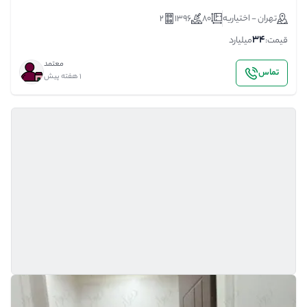
تهران - اختیاریه
80
1396
2
34
قیمت:
میلیارد
معتمد
تماس
1 هفته پیش