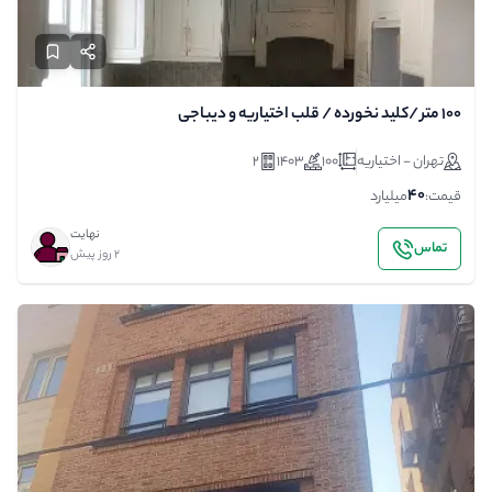
۱۰۰ متر /کلید نخورده / قلب اختیاریه و دیباجی
تهران - اختیاریه
100
1403
2
40
قیمت:
میلیارد
نهایت
تماس
2 روز پیش