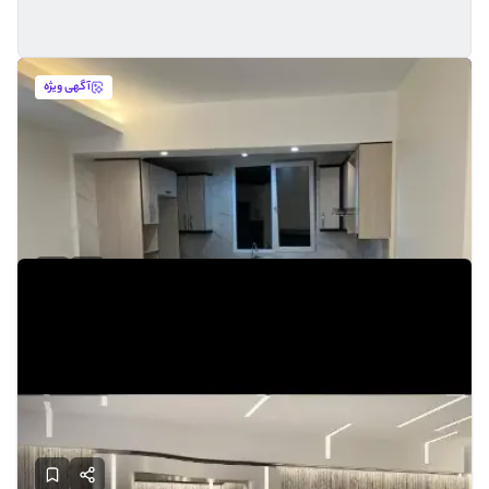
آگهی ویژه
آپارتمان ۵۶متری ۱ خواب در اختیاریه طبقه اول
تهران - اختیاریه
56
1395
1
22
قیمت:
میلیارد
معتمد
تماس
2 ساعت پیش