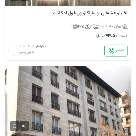
اختیاریه شمالی نوساز اکازیون فول امکانات
تهران - اختیاریه
70
1405
2
43.50
قیمت:
میلیارد
دپارتمان املاک امتیاز
تماس
5 روز پیش