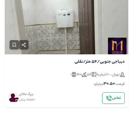
دیباجی جنوبی/54 متر/نقلی
تهران - اختیاریه
54
1401
1
30.50
قیمت:
میلیارد
بزرگ ماکان
تماس
1 هفته پیش