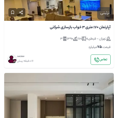
تزئینی
آپارتمان ۱۷۰ متری ۳ خواب بازسازی شرکتی
تهران - قیطریه
170
1390
3
75
قیمت:
میلیارد
معتمد
تماس
16 دقیقه پیش