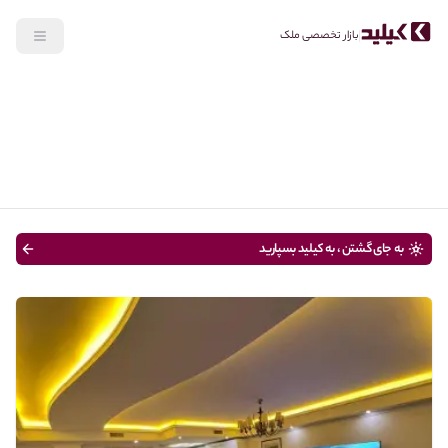
بازار تخصصی ملک
جستجو
خرید
نوع ملک
قیمت
متراژ
سن ساختمان
به جای گشتن ، به کیلید بسپارید