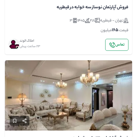
فروش آپارتمان نوساز سه خوابه در قیطریه
تهران - قیطریه
218
1405
3
165
قیمت:
میلیون
املاک الوند
تماس
23 ساعت پیش