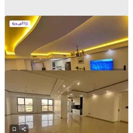
آگهی ویژه
تزئینی
فروش آپارتمان 3 خوابه 20 ساله در قیطریه
تهران - قیطریه
127
1385
3
49
قیمت:
میلیارد
معتمد
تماس
1 روز پیش