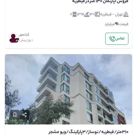
فروش آپارتمان 130 متر در قیطریه
تهران - قیطریه
130
1396
2
91
قیمت:
میلیارد
کیانمهر
تماس
1 روز پیش
۳۱۰متر/قیطریه/نوساز/۳پارکینگ/ویو مشجر