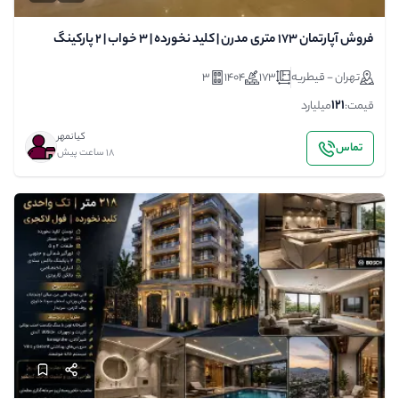
فروش آپارتمان ۱۷۳ متری مدرن | کلید نخورده | ۳ خواب | ۲ پارکینگ
سندی
تهران - قیطریه
173
1404
3
121
قیمت:
میلیارد
کیانمهر
تماس
18 ساعت پیش