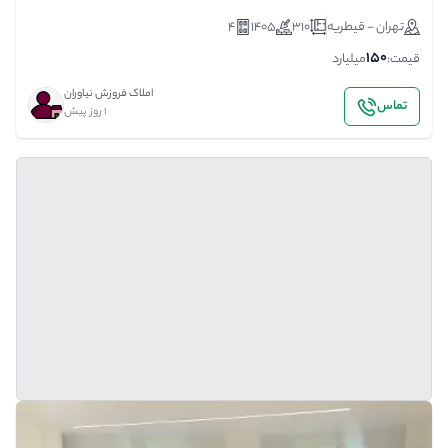
تهران - قیطریه
310
1405
4
150
قیمت:
میلیارد
املاک فروزش نیاوران
تماس
1 روز پیش