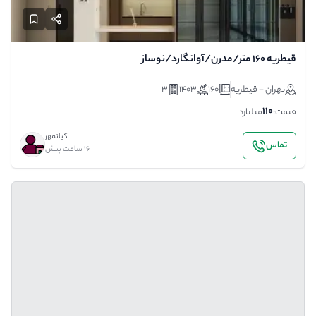
قیطریه ۱۶۰ متر/مدرن/آوانگارد/نوساز
تهران - قیطریه
160
1403
3
110
قیمت:
میلیارد
کیانمهر
تماس
16 ساعت پیش