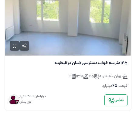
145متر سه خواب دسترسی آسان در قیطریه
تهران - قیطریه
145
1390
3
65
قیمت:
میلیارد
دپارتمان املاک امتیاز
تماس
1 روز پیش