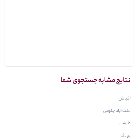
نتایج مشابه جستجوی شما
اکباتان
جنت اباد جنوبی
طرشت
پونک