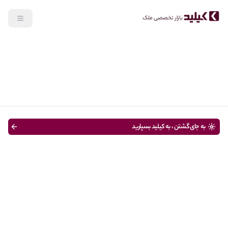
بازار تخصصی ملک
جستجو
خرید
نوع ملک
قیمت
متراژ
سن ساختمان
به جای گشتن ، به کیلید بسپارید