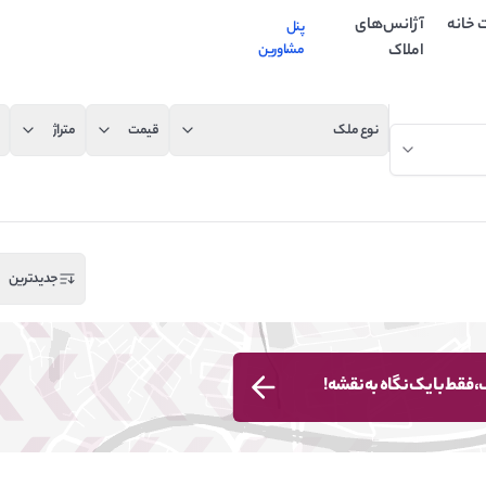
 خانه
آژانس‌های
پنل
املاک
مشاورین
نوع ملک
قیمت
متراژ
جدیدترین
 فقط با یک نگاه به نقشه!