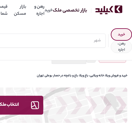
رهن و
بازار
قیمت
بازار تخصصی ملک
خرید
اجاره
مسکن
شما
نتخاب نوع آگهی
خرید
رهن،
اجاره
جستجو
حصار بوعلی
ذخیره جستجو
خرید و فروش ویلا، خانه ویلایی، باغ ویلا، باغ و باغچه در حصار بوعلی تهران
انتخاب ملک،