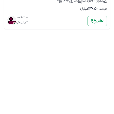
تهران - آجودانیه
150
1404
3
127.50
قیمت:
میلیارد
املاک الوند
تماس
3 روز پیش