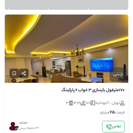
تزئینی
۱۷۰مترفول بازسازی ۳ خواب ۲ پارکینگ
تهران - آجودانیه
170
1389
3
75
قیمت:
میلیارد
معتمد
تماس
23 دقیقه پیش