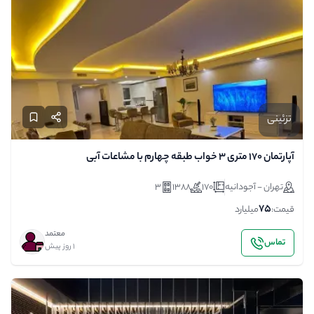
تزئینی
آپارتمان ۱۷۰ متری ۳ خواب طبقه چهارم با مشاعات آبی
تهران - آجودانیه
170
1388
3
75
قیمت:
میلیارد
معتمد
تماس
1 روز پیش