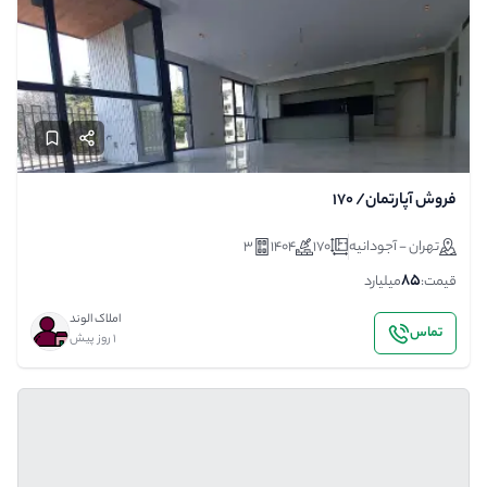
فروش آپارتمان/ 170
تهران - آجودانیه
170
1404
3
85
قیمت:
میلیارد
املاک الوند
تماس
1 روز پیش