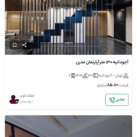
آجودانیه ۱۳۰ متر آپارتمان مدرن
تهران - آجودانیه
130
1404
2
85.80
قیمت:
میلیارد
املاک الوند
تماس
1 روز پیش