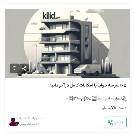
۱۶۵ متر سه خواب با امکانات کامل در آجودانیه
تهران - آجودانیه
165
1393
3
75
قیمت:
میلیارد
دپارتمان املاک امتیاز
تماس
20 ساعت پیش