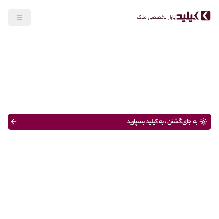
بازار تخصصی ملک
جستجو
رهن، اجاره
نوع ملک
قیمت
از 200 متر
سن ساختمان
به جای گشتن ، به کیلید بسپارید