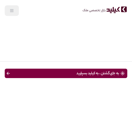
بازار تخصصی ملک
جستجو
خرید
نوع ملک
قیمت
متراژ
سن ساختمان
به جای گشتن ، به کیلید بسپارید