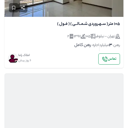
۱۰۵ متر ( سـهـروردی شـمــالــی ) ( فـول )
تهران - نیلوفر
105
1397
2
3
رهن کامل
رهن:
میلیارد
اجاره:
املاک راما
تماس
6 روز پیش