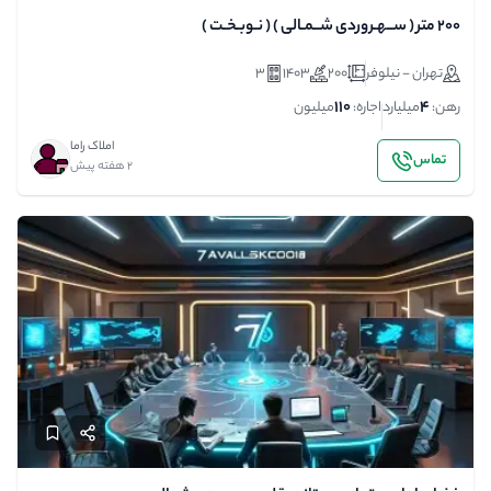
۲۰۰ متر ( ســهـروردی شــمـالی ) ( نـوبـخـت )
تهران - نیلوفر
200
1403
3
110
4
رهن:
میلیارد
اجاره:
میلیون
املاک راما
تماس
2 هفته پیش