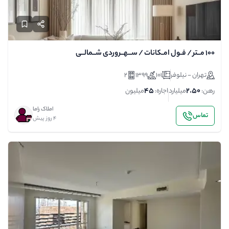
100 مــتر / فـول امـکانات / ســهــروردی شــمالــی
تهران - نیلوفر
101
1399
2
45
2.50
رهن:
میلیارد
اجاره:
میلیون
املاک راما
تماس
4 روز پیش