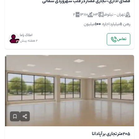
فضای اداری-تجاری ممتاز در قلب سهروردی شمالی
تهران - نیلوفر
103
1380
2
100
1
رهن:
میلیارد
اجاره:
میلیون
املاک راما
تماس
2 هفته پیش
۲۰۵متر تجاری بر آپادانا