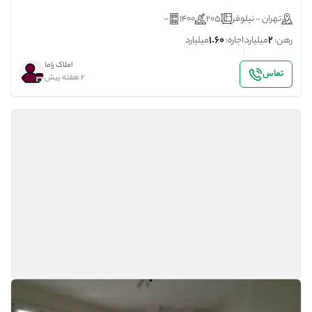
تهران - نیلوفر
205
1400
-
1.60
2
رهن:
میلیارد
اجاره:
میلیارد
املاک راما
تماس
2 هفته پیش