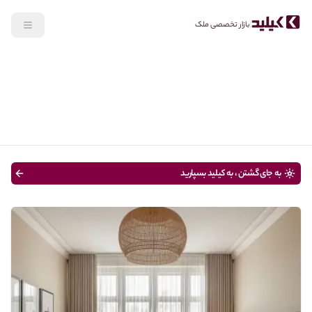
بازار تخصصی ملک
جستجو
رهن، اجاره
نوع ملک
قیمت
متراژ
سن ساختمان
به جای گشتن ، به کیلید بسپارید