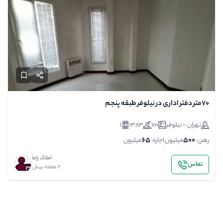
۷۰متر دفتر اداری در نیلوفر طبقه پنجم
تهران - نیلوفر
70
1383
1
65
500
رهن:
میلیون
اجاره:
میلیون
املاک راما
تماس
2 هفته پیش