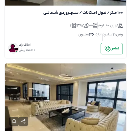
100 مــتر / فـول امـکانات / ســهــروردی شــمالــی
تهران - نیلوفر
100
1397
2
36
2
رهن:
میلیارد
اجاره:
میلیون
املاک راما
تماس
1 هفته پیش