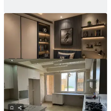
110 مــتر / فـول امـکانات / سهروردی شمالی
تهران - نیلوفر
110
1404
2
120
1
رهن:
میلیارد
اجاره:
میلیون
املاک راما
تماس
1 هفته پیش