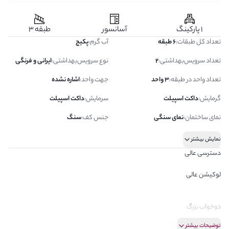
1 پارکینگ
آسانسور
طبقه 3
تعداد کل طبقات
:
6 طبقه
آب گرم
:
پکیج
تعداد سرویس‌بهداشتی
:
2
نوع سرویس‌بهداشتی
:
ایرانی و فرنگی
تعداد واحد در طبقه
:
3 واحد
جهت واحد
:
اشاره نشده
گرمایش
:
داکت اسپیلت
سرمایش
:
داکت اسپیلت
نمای ساختمان
:
نمای سنگی
جنس کف
:
سنگ
نمایش بیشتر
دسترسی عالی
لوکیشن عالی
دوخواب بزرگ
توضیحات بیشتر
کمددیواری فراوان