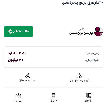
110متر غرق درنور پنجره قدی
آژانس
اطلاعات تماس
دپارتمان نوین مسکن
2.50 میلیارد
رهن
(تومان)
40 میلیون
اجاره
(تومان)
تهران - نیاوران
ساخت 1400
110 متر
2 اتاق
انباری