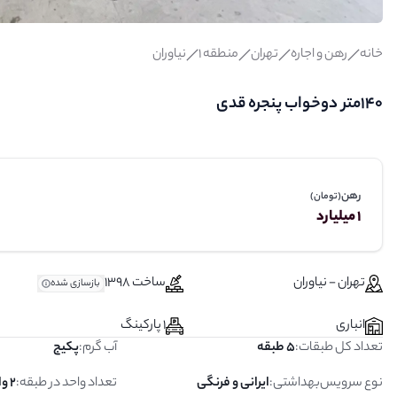
خانه
رهن و اجاره
تهران
منطقه 1
نیاوران
140متر دوخواب پنجره قدی
رهن
(تومان)
1 میلیارد
تهران - نیاوران
ساخت 1398
بازسازی شده
انباری
1 پارکینگ
تعداد کل طبقات
:
5 طبقه
آب گرم
:
پکیج
نوع سرویس‌بهداشتی
:
ایرانی و فرنگی
تعداد واحد در طبقه
:
2 واحد