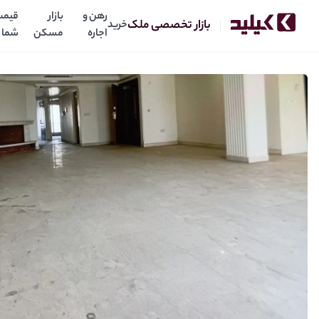
رهن و
بازار
قیمت
بازار تخصصی ملک
خرید
اجاره
مسکن
شما
140متر دوخواب پنجره قدی
1
120
میلیارد
میلیارد
رهن:
اجاره: