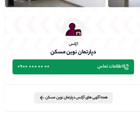
آژانس
دپارتمان نوین مسکن
اطلاعات تماس
٭٭ ٭٭ ٭٭٭ ٭٭09
همه آگهی های
آژانس
دپارتمان نوین مسکن