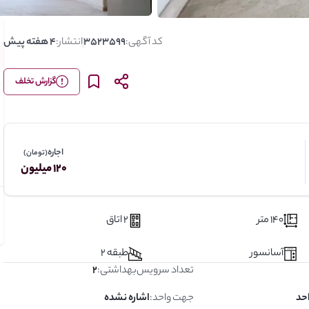
کد آگهی:
3523599
انتشار:
4 هفته پیش
گزارش تخلف
اجاره
(تومان)
120 میلیون
140 متر
2 اتاق
آسانسور
طبقه 2
تعداد سرویس‌بهداشتی
:
2
جهت واحد
:
اشاره نشده