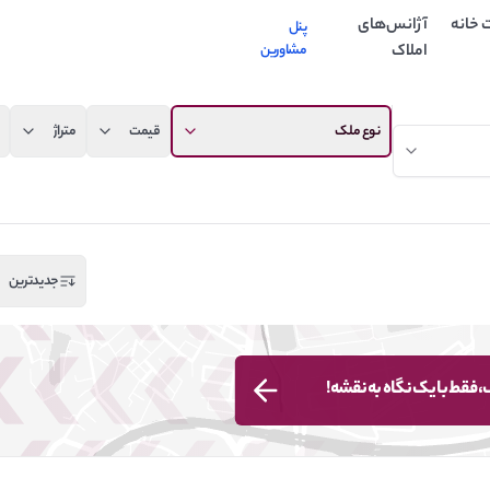
 خانه
آژانس‌های
پنل
املاک
مشاورین
نوع ملک
قیمت
متراژ
جدیدترین
 فقط با یک نگاه به نقشه!