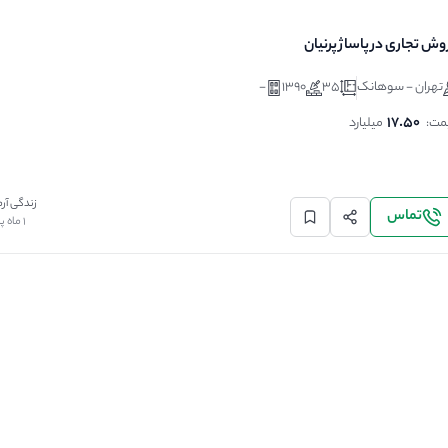
وش تجاری در پاساژ پرنیان
تهران - سوهانک
35
1390
-
Ne
17.50
مت:
میلیارد
زندگی آرم
تماس
1 ماه پیش