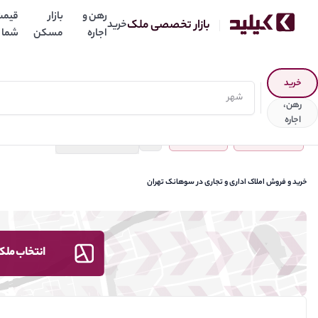
رهن و
بازار
قیمت
بازار تخصصی ملک
خرید
اجاره
مسکن
شما
نتخاب نوع آگهی
خرید
رهن،
اجاره
جستجو
اداری / تجاری
سوهانک
ذخیره جستجو
خرید و فروش املاک اداری و تجاری در سوهانک تهران
انتخاب ملک،