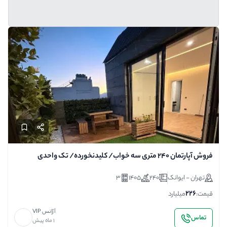
فروش آپارتمان 240 متری سه خواب/ کلیدنخورده/ تک واحدی
تهران - ایوانک
240
1405
3
226
قیمت:
میلیارد
آژانس VIP
تماس
1 ماه پیش