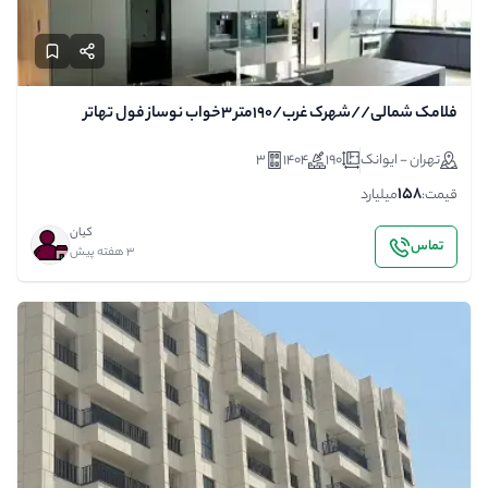
فلامک شمالی//شهرک غرب/۱۹۰متر ۳خواب نوساز فول تهاتر
تهران - ایوانک
190
1404
3
158
قیمت:
میلیارد
کیان
تماس
3 هفته پیش