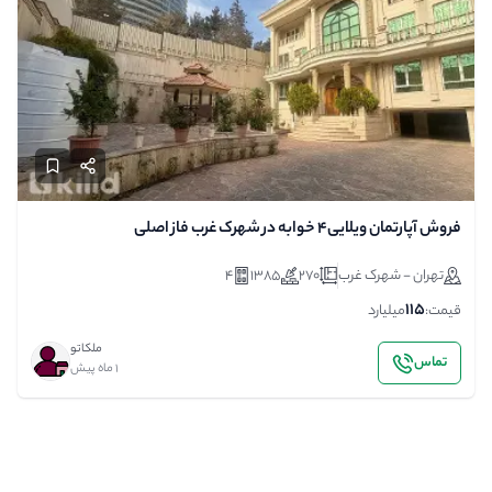
فروش آپارتمان ویلایی4 خوابه در شهرک غرب فاز اصلی
تهران - شهرک غرب
270
1385
4
115
قیمت:
میلیارد
ملکاتو
تماس
1 ماه پیش