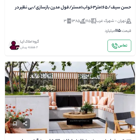
حسن سیف/۱۶۵متر۳خواب۱مستر/فول مدرن بازسازی/بی نظیر در
منطقه
تهران - شهرک غرب
165
1385
3
115
قیمت:
میلیارد
گروه املاک آریا
تماس
2 هفته پیش