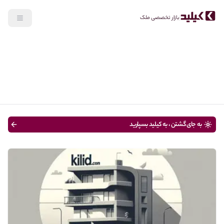
بازار تخصصی ملک
جستجو
خرید
نوع ملک
قیمت
متراژ
سن ساختمان
به جای گشتن ، به کیلید بسپارید