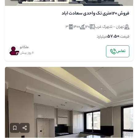
فروش ۱۲۰متری تک واحدی سعادت اباد
تهران - شهرک غرب
120
1400
3
57.50
قیمت:
میلیارد
ملکاتو
تماس
6 روز پیش