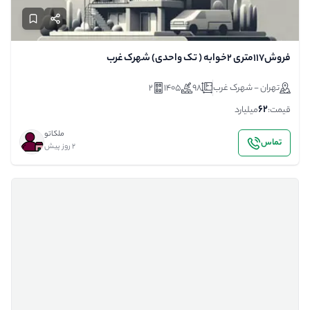
فروش۱۱۷متری ۲خوابه ( تک واحدی) شهرک غرب
تهران - شهرک غرب
98
1405
2
62
قیمت:
میلیارد
ملکاتو
تماس
2 روز پیش