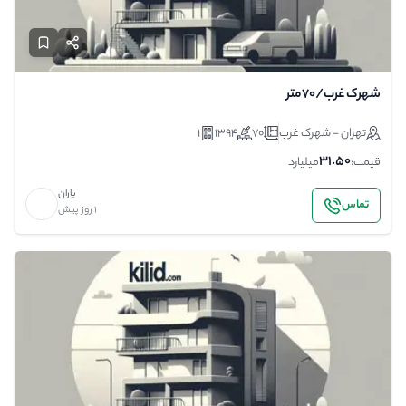
شهرک غرب/۷۰متر
تهران - شهرک غرب
70
1394
1
31.50
قیمت:
میلیارد
باران
تماس
1 روز پیش