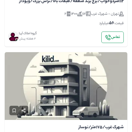
۱12متردوخواب/برج برند منطقه/طبقات بالا/تراس بزرگ/ویودار
تهران - شهرک غرب
112
1400
2
56
قیمت:
میلیارد
گروه املاک آریا
تماس
2 هفته پیش
شهرک غرب/175متر/نوساز