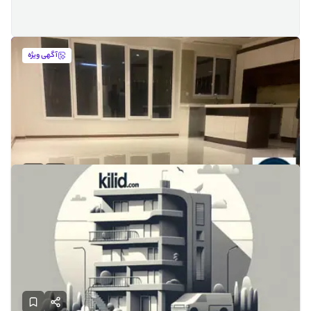
آگهی ویژه
۱۶۰متر سه خوابه با متریال برند
تهران - شهرک غرب
160
1400
3
100
قیمت:
میلیارد
ملکاتو
تماس
3 ساعت پیش