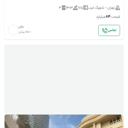
تهران - شهرک غرب
175
1403
3
84
قیمت:
میلیارد
باران
تماس
1 ماه پیش