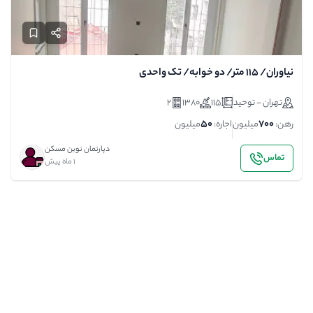
نیاوران/ 115 متر/ دو خوابه/ تک واحدی
تهران - توحید
115
1380
2
50
700
رهن:
میلیون
اجاره:
میلیون
دپارتمان نوین مسکن
تماس
1 ماه پیش