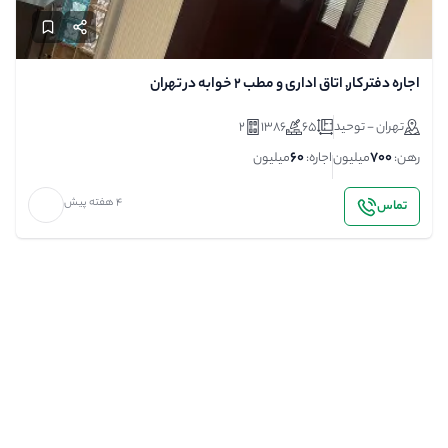
اجاره دفتر کار, اتاق اداری و مطب 2 خوابه در تهران
تهران - توحید
65
1386
2
60
700
رهن:
میلیون
اجاره:
میلیون
4 هفته پیش
تماس