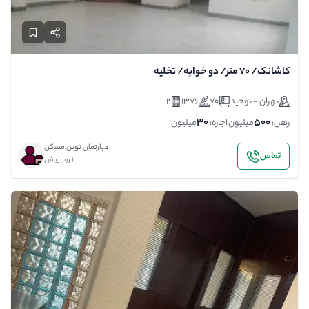
کاشانک/ 70 متر/ دو خوابه/ تخلیه
تهران - توحید
70
1376
2
30
500
رهن:
میلیون
اجاره:
میلیون
دپارتمان نوین مسکن
تماس
1 روز پیش