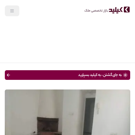
بازار تخصصی ملک
جستجو
رهن، اجاره
نوع ملک
قیمت
تا 100 متر
سن ساختمان
به جای گشتن ، به کیلید بسپارید