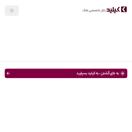
بازار تخصصی ملک
جستجو
رهن، اجاره
نوع ملک
قیمت
متراژ
سن ساختمان
به جای گشتن ، به کیلید بسپارید