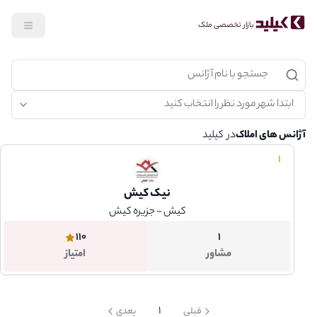
بازار تخصصی ملک
جستجو
آژانس های املاک
در کیلید
1
نیک کیش
کیش - جزیره کیش
110
1
مشاور
امتیاز
1
قبلی
بعدی