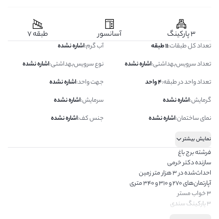
3 پارکینگ
آسانسور
طبقه 7
تعداد کل طبقات
:
11 طبقه
آب گرم
:
اشاره نشده
تعداد سرویس‌بهداشتی
:
اشاره نشده
نوع سرویس‌بهداشتی
:
اشاره نشده
تعداد واحد در طبقه
:
4 واحد
جهت واحد
:
اشاره نشده
گرمایش
:
اشاره نشده
سرمایش
:
اشاره نشده
نمای ساختمان
:
اشاره نشده
جنس کف
:
اشاره نشده
نمایش بیشتر
فرشته برج باغ
سازنده دکتر خرمی
احداث‌شده در 3 هزار متر زمین
آپارتمان‌های 270 و 310 و 340 متری
3 خواب مستر
3 پارکینگ سندی
خدمات هتلینگ واقعی از کافی‌شاپ و رستوران