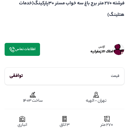
فرشته ۲۷۰ متر برج باغ سه خواب مستر +۳پارکینگ(خدمات
هتلینگ)
آژانس
اطلاعات تماس
املاک ۲۲ زعفرانیه
توافقی
قیمت
تهران - الهیه
ساخت 1403
270 متر
3 اتاق
انباری