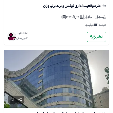
۱۶۰ متر موقعیت اداری لوکس و برند بر نیاوران
تهران - نیاوران
160
1400
1
112
قیمت:
میلیارد
املاک الوند
تماس
4 روز پیش