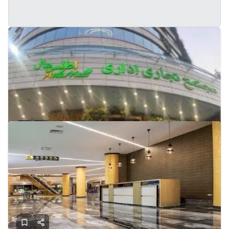
فروش مغازه تجاری در اطلس مال نیاوران
تهران - نیاوران
150
1401
-
توافقی
قیمت:
معتمد
تماس
2 روز پیش