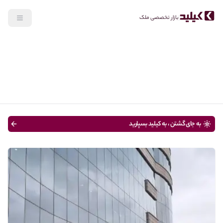
بازار تخصصی ملک
جستجو
خرید
نوع ملک
قیمت
متراژ
سن ساختمان
به جای گشتن ، به کیلید بسپارید