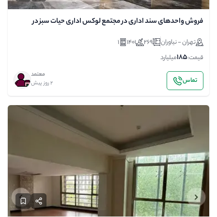
فروش واحد‌های سند اداری در مجتمع لوکس اداری حیات سبز در
متراژهای مختلف
تهران - نیاوران
269
1401
1
185
قیمت:
میلیارد
معتمد
تماس
2 روز پیش