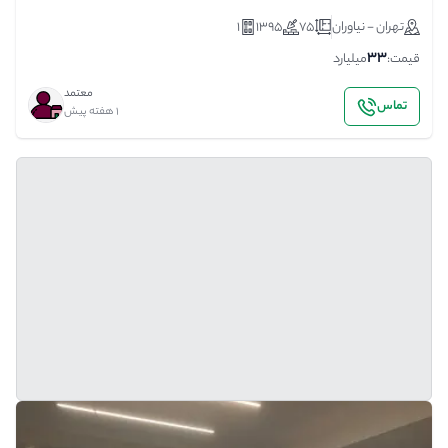
تهران - نیاوران
75
1395
1
33
قیمت:
میلیارد
معتمد
تماس
1 هفته پیش