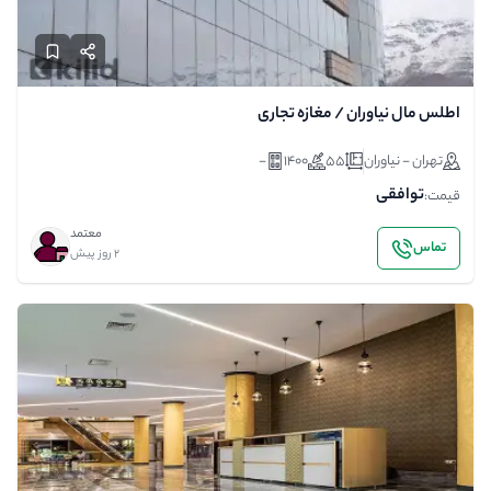
اطلس مال نیاوران / مغازه تجاری
تهران - نیاوران
55
1400
-
توافقی
قیمت:
معتمد
تماس
2 روز پیش