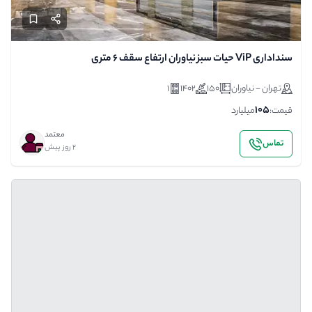
سنداداری ViP حیات سبز نیاوران ارتفاع سقف ۶ متری
تهران - نیاوران
150
1402
1
105
قیمت:
میلیارد
معتمد
تماس
2 روز پیش