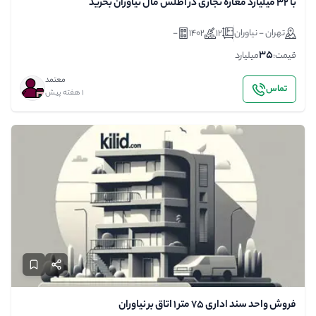
با ۳۲ میلیارد مغازه تجاری در اطلس مال نیاوران بخرید
تهران - نیاوران
12
1402
-
35
قیمت:
میلیارد
معتمد
تماس
1 هفته پیش
فروش واحد سند اداری ۷۵ متر ۱ اتاق بر نیاوران