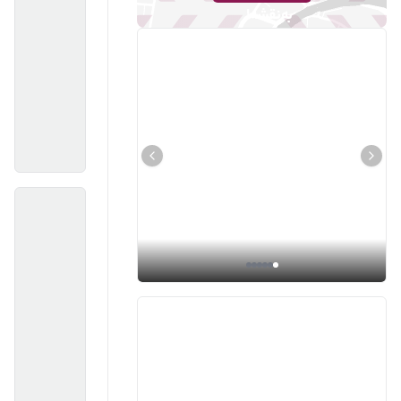
به نقشه!
Next slide
Previous slide
کاشانک/
70
تهران -
متر/
تهرانپارس
70
1376
2
دو
غربی