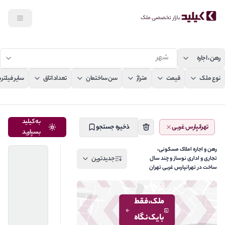
بازار تخصصی ملک
ن، اجاره
جستجو
ع ملک
قیمت
متراژ
سن ساختمان
تعداد اتاق
سایر فیلترها
به کیلید
تهرانپارس غربی
ذخیره جستجو
بسپارید
رهن و اجاره املاک مسکونی،
جدیدترین
تجاری و اداری نوساز و چند سال
ساخت در تهرانپارس غربی تهران
انتخاب
ملک، فقط
با یک نگاه