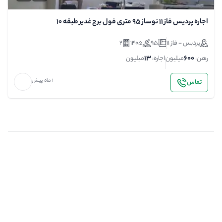
اجاره پردیس فاز 11 نوساز 95 متری فول برج غدیر طبقه 10
پردیس - فاز 11
95
1405
2
13
600
رهن:
میلیون
اجاره:
میلیون
1 ماه پیش
تماس