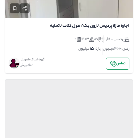
اجاره فاز۱۱ پردیس/زون یک/فول کناف/تخلیه
پردیس - فاز 11
87
1403
2
15
200
رهن:
میلیون
اجاره:
میلیون
گروه املاک شیرینی
تماس
1 ماه پیش