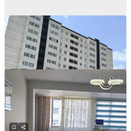
اجاره پروژه های غدیر/۲خواب/کلید نخورده/ویودار
پردیس - فاز 11
95
1405
2
21
500
رهن:
میلیون
اجاره:
میلیون
گروه املاک شیرینی
تماس
1 ماه پیش