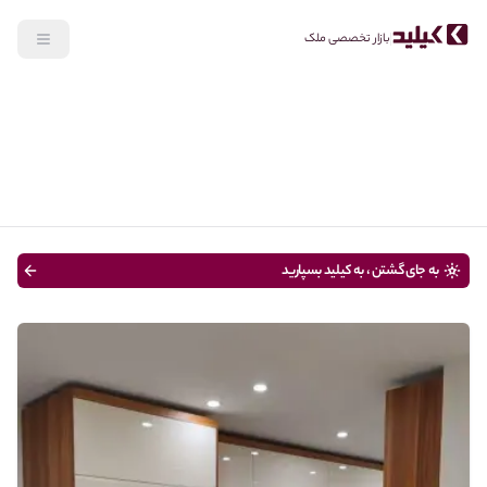
بازار تخصصی ملک
جستجو
رهن، اجاره
نوع ملک
قیمت
متراژ
سن ساختمان
به جای گشتن ، به کیلید بسپارید