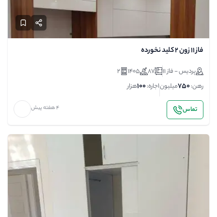
فاز 11 زون 2 کلید نخورده
پردیس - فاز 11
87
1405
2
100
750
رهن:
میلیون
اجاره:
هزار
4 هفته پیش
تماس