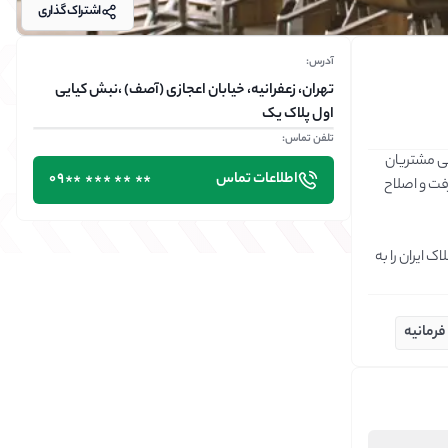
اشتراک گذاری
آدرس:
تهران، زعفرانیه، خیابان اعجازی (آصف) ،نبش کیایی
اول پلاک یک
تلفن تماس:
پلتفرم ملکا (molka.ir) با بیش از ۲۰ سال تجربه خرید، فروش و خدمات املاک در مناطق مختلف تهران (بخصوص منطقه ۱-۲-۳) به درکی از نیاز و خواسته واقعی مشتریان 
اطلاعات تماس
٭٭ ٭٭ ٭٭٭ ٭٭09
املاک رسیده است. با توجه به پیچیدگی صنعت املاک در ایران و اینکه املاک بزرگترین خرید یک خانوار محسوب می شود، این صنعت پتانسیل بالایی برای  پیشرفت و اصلاح 
همچنین با توجه به ارتباط و همکاری مناسب با متخصصان در زمینه ملک ایران، ملکا در صدد است سازندگان و معماران برجسته و همینطور مشاوران برگزیده املاک ایران را به 
فرمانیه