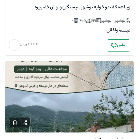
ویلا همکف دو خوابه نوشهر سیسنگان ونوش خضرتیره
نوشهر - نوشهر
221
1405
2
توافقی
قیمت:
3 هفته پیش
تماس