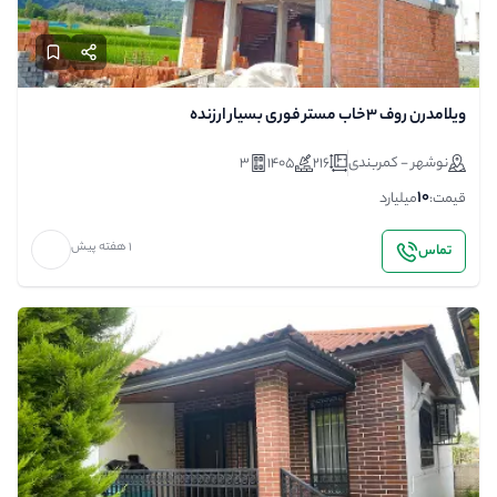
ویلامدرن روف ۳خاب مستر فوری بسیار ارزنده
نوشهر - کمربندی
216
1405
3
10
قیمت:
میلیارد
1 هفته پیش
تماس