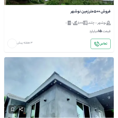
فروش ۵۰۰متر زمین نوشهر
نوشهر - چلندر
500
-
-
15
قیمت:
میلیارد
3 هفته پیش
تماس