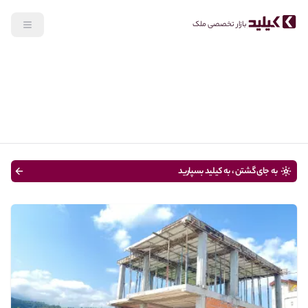
بازار تخصصی ملک
جستجو
خرید
نوع ملک
قیمت
متراژ
سن ساختمان
به جای گشتن ، به کیلید بسپارید