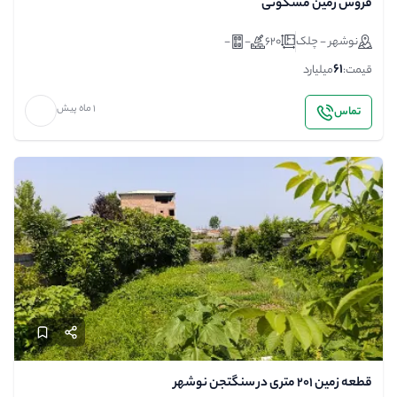
فروش زمین مسکونی
نوشهر - چلک
620
-
-
61
قیمت:
میلیارد
1 ماه پیش
تماس
قطعه زمین ۲۰۱ متری در سنگتجن نوشهر