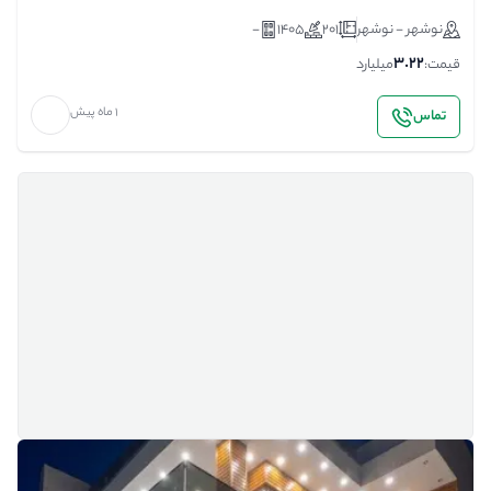
نوشهر - نوشهر
201
1405
-
3.22
قیمت:
میلیارد
1 ماه پیش
تماس