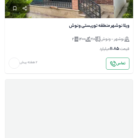
ویلا نوشهر منطقه توریستی ونوش
نوشهر - ونوش
210
1400
2
11.85
قیمت:
میلیارد
2 هفته پیش
تماس