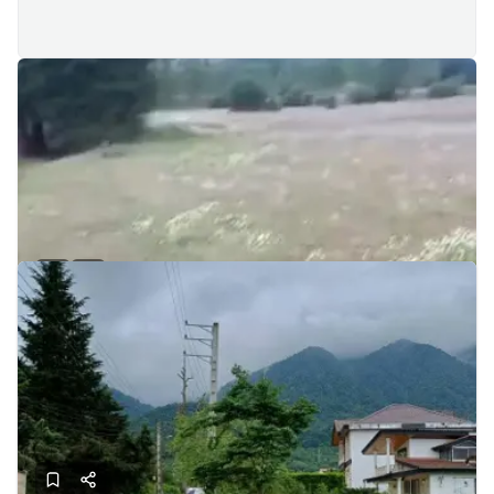
فرصت استثنایی سرمایه‌گذاری در نگین البرز، کجور
نوشهر - کمربندی نوشهر - چالوس
8800
-
-
15
قیمت:
میلیارد
فرلز خواجوتد
تماس
2 هفته پیش