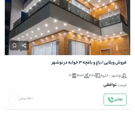
فروش ویلایی/باغ و باغچه 3 خوابه در نوشهر
نوشهر - اناروار
320
1403
3
توافقی
قیمت:
1 ماه پیش
تماس