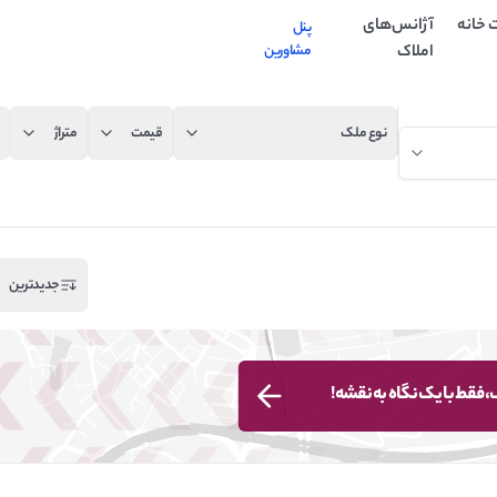
 خانه
آژانس‌های
پنل
املاک
مشاورین
نوع ملک
قیمت
متراژ
جدیدترین
 فقط با یک نگاه به نقشه!