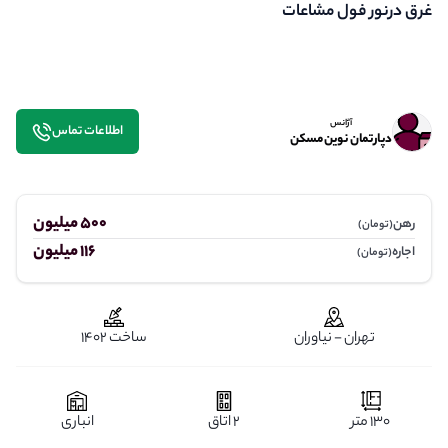
غرق درنور فول مشاعات
آژانس
اطلاعات تماس
دپارتمان نوین مسکن
500 میلیون
رهن
(تومان)
116 میلیون
اجاره
(تومان)
تهران - نیاوران
ساخت 1402
130 متر
2 اتاق
انباری