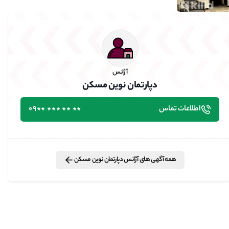
آژانس
دپارتمان نوین مسکن
اطلاعات تماس
٭٭ ٭٭ ٭٭٭ ٭٭09
همه آگهی های
آژانس
دپارتمان نوین مسکن