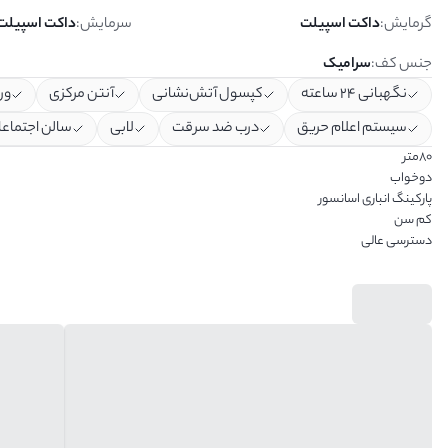
گرمایش
:
داکت اسپیلت
سرمایش
:
داکت اسپیلت
جنس کف
:
سرامیک
نگهبانی ۲۴ ساعته
کپسول آتش‌نشانی
آنتن مرکزی
ور
سیستم اعلام حریق
درب ضد سرقت
لابی
سالن اجتماع
80متر
دوخواب
پارکینگ انباری اسانسور
کم سن
دسترسی عالی