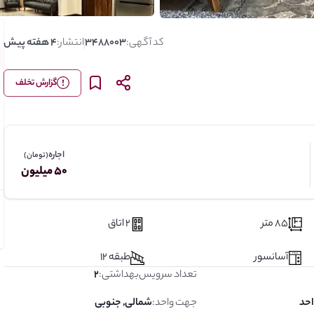
کد آگهی:
3488003
انتشار:
4 هفته پیش
گزارش تخلف
اجاره
(تومان)
50 میلیون
85 متر
2 اتاق
آسانسور
طبقه 12
تعداد سرویس‌بهداشتی
:
2
جهت واحد
:
شمالی, جنوبی