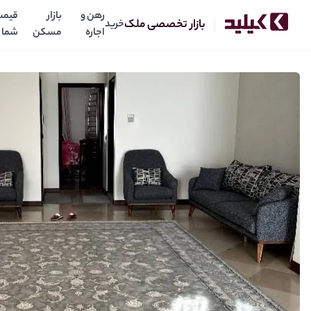
رهن و
بازار
قیمت
بازار تخصصی ملک
خرید
اجاره
مسکن
شما
اجاره آپارتمان
1
50
میلیارد
میلیارد
رهن:
اجاره: