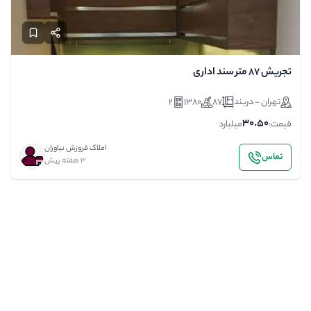
تجریش ۸۷ متر سند اداری
تهران - دربند
87
1380
2
30.50
قیمت:
میلیارد
املاک فروزش نیاوران
تماس
3 هفته پیش