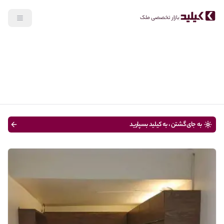
بازار تخصصی ملک
جستجو
خرید
نوع ملک
قیمت
تا 100 متر
سن ساختمان
به جای گشتن ، به کیلید بسپارید