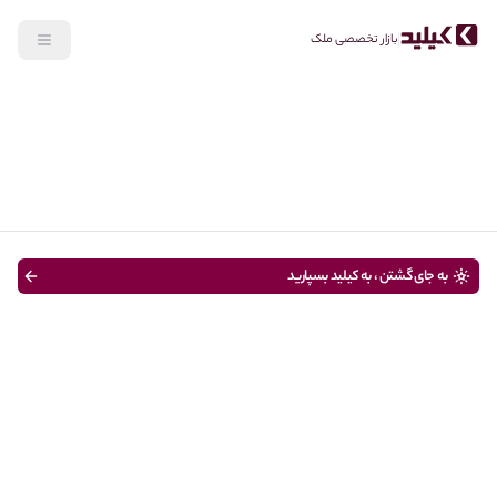
بازار تخصصی ملک
جستجو
خرید
نوع ملک
قیمت
متراژ
سن ساختمان
به جای گشتن ، به کیلید بسپارید