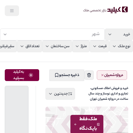
بازار تخصصی ملک
ید
جستجو
ع ملک
قیمت
متراژ
سن ساختمان
تعداد اتاق
سایر فیلترها
به کیلید
دروازه شمیران
ذخیره جستجو
بسپارید
خرید و فروش املاک مسکونی،
جدیدترین
تجاری و اداری نوساز و چند سال
ساخت در دروازه شمیران تهران
انتخاب
ملک، فقط
با یک نگاه