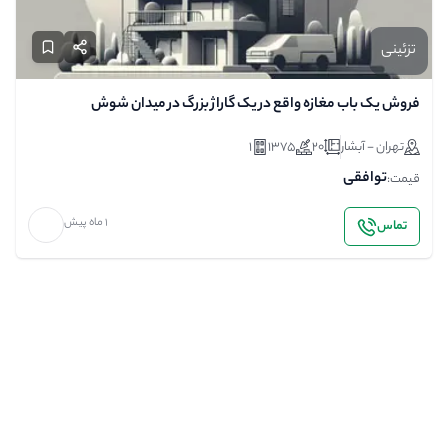
تزئینی
فروش یک باب مغازه واقع در یک گاراژ بزرگ در میدان شوش
تهران - آبشار
20
1375
1
توافقی
قیمت:
1 ماه پیش
تماس