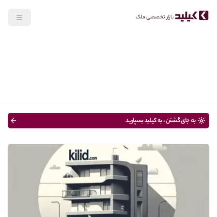
بازار تخصصی ملک
جستجو
خرید
نوع ملک
قیمت
متراژ
سن ساختمان
به جای گشتن ، به کیلید بسپارید