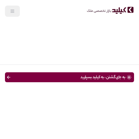
بازار تخصصی ملک
جستجو
رهن، اجاره
نوع ملک
قیمت
متراژ
سن ساختمان
به جای گشتن ، به کیلید بسپارید