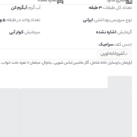
انباری ندارد
اشاره نشده
تعداد کل طبقات
:
3 طبقه
آب گرم
:
آبگرم کن
نوع سرویس‌بهداشتی
:
ایرانی
تعداد واحد در طبقه
:
5 واحد
گرمایش
:
اشاره نشده
سرمایش
:
کولر آبی
جنس کف
:
سرامیک
آشپزخانه اوپن
آپارتمان با وسایل خانه شامل: گاز، ماشین لباس شویی ، یخچال، مبلمان ۷ نفره، تخت خواب، دراور و...