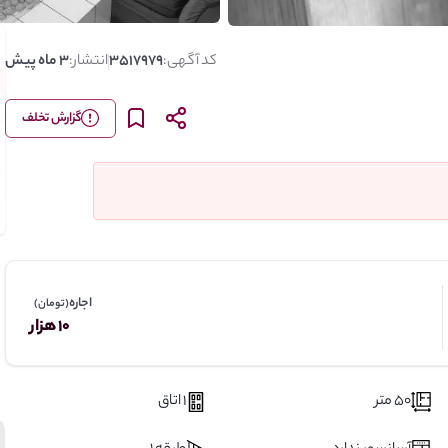
کد آگهی:
3517979
انتشار:
3 ماه پیش
گزارش تخلف
اجاره
(تومان)
10 هزار
50 متر
1 اتاق