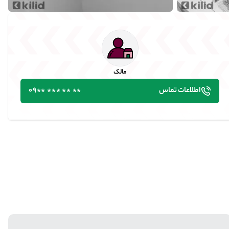
مالک
اطلاعات تماس
٭٭ ٭٭ ٭٭٭ ٭٭09