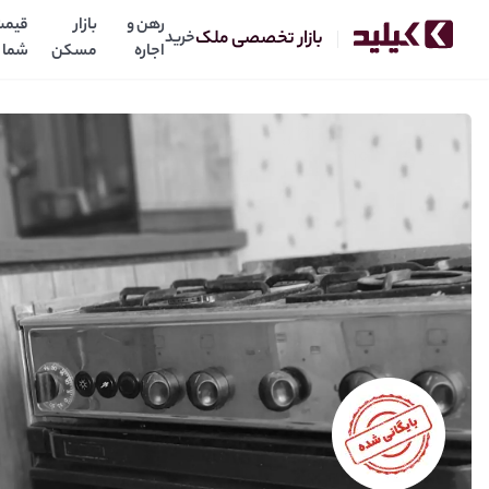
رهن و
بازار
قیمت
بازار تخصصی ملک
خرید
اجاره
مسکن
شما
آپارتمان با وسایل خانه(فرنیش)
380
10
میلیون
میلیون
رهن:
اجاره: