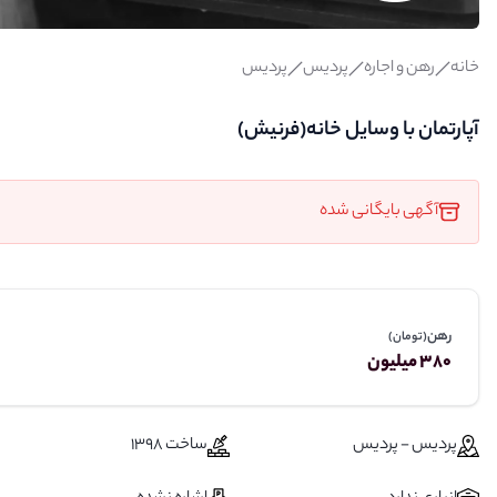
خانه
رهن و اجاره
پردیس
پردیس
آپارتمان با وسایل خانه(فرنیش)
آگهی بایگانی شده
رهن
(تومان)
380 میلیون
پردیس - پردیس
ساخت 1398