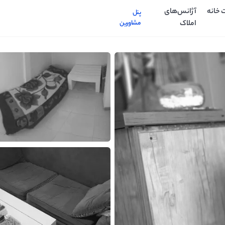
 خانه
آژانس‌های
پنل
املاک
مشاورین