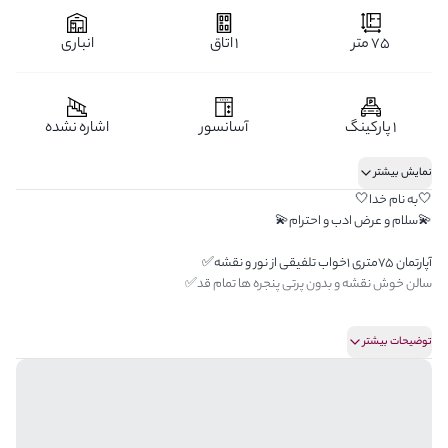
75 متر
1 اتاق
انباری
1 پارکینگ
آسانسور
اشاره نشده
نمایش بیشتر
🤍به نام خدا🤍
💫سلام و عرض ادب و احترام💫
آپارتمان 75متری 1خواب تلفیقی از نور و نقشه✅️
سالن خوش نقشه و بدون پرتی پنجره ها تمام قد✅️
آشپزخانه پرکابینت mdf لایق خوش پسندان✅️
توضیحات بیشتر
خواب خوش نقشه قابل چیدمان سرویس دو نفره✅️
مشاعات: استخر سونا جکوزی+روف گاردن سالن ورزشی+ سالن اجتماعات✅️