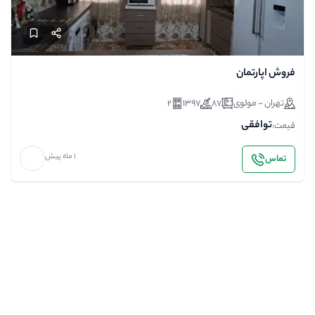
فروش اپارتمان
تهران - مولوی
87
1397
2
توافقی
قیمت:
1 ماه پیش
تماس