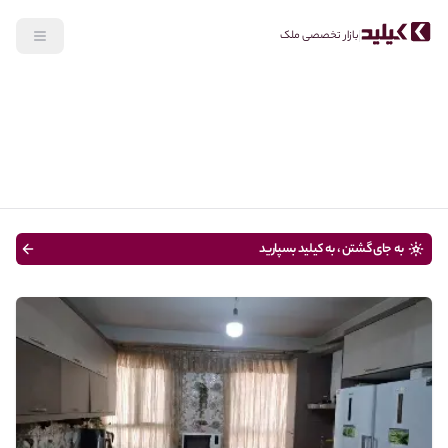
بازار تخصصی ملک
جستجو
خرید
نوع ملک
قیمت
متراژ
سن ساختمان
به جای گشتن ، به کیلید بسپارید