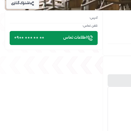
اشتراک گذاری
آدرس:
تلفن تماس:
اطلاعات تماس
٭٭ ٭٭ ٭٭٭ ٭٭09