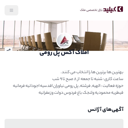
بازار تخصصی ملک
رش به محتوای اصلی
املاک آکس پل رومی
توضیحات آژانس
حوزه فعالیت : الهیه, فرشته, پل رومی نیاوران اقدسیه اجودانیه فرمانیه 
قیطریه محمودیه ولنجک باغ فردوس دولت وزعفرانیه 
آگهی‌‌های آژانس